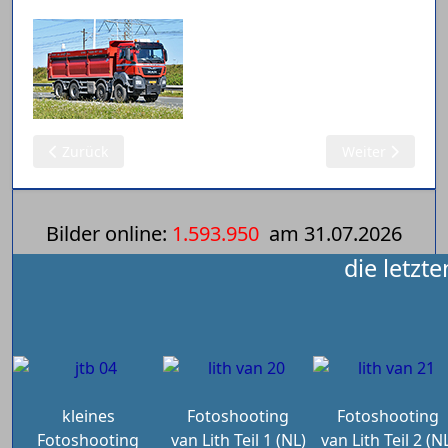
Vorheriger Beitrag: 06.08.2025: Fototouren/Archiv (3)
Nächster Beitra
Zurück
Weiter
Bilder online:
1.593.950
am
31.07.2026
die letzt
kleines
Fotoshooting
Fotoshooting
Fotoshooting
van Lith Teil 1 (NL)
van Lith Teil 2 (N