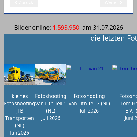
Vorheriger Beitrag: 27.09.2025: Modelle 1:50 (200)
Nächster Beitra
Zurück
Weiter
Bilder online:
1.593.950
am
31.07.2026
die letzten Fo
kleines
Fotoshooting
Fotoshooting
Fotosh
Fotoshooting
van Lith Teil 1
van Lith Teil 2 (NL)
Tom Ho
JTB
(NL)
Juli 2026
B.V.
Transporten
Juli 2026
Juni 
(NL)
Juli 2026