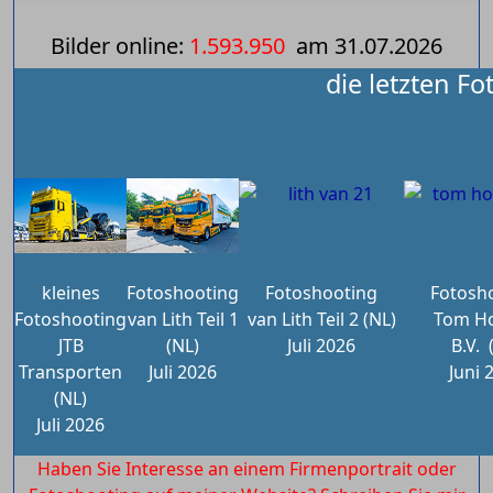
Bilder online:
1.593.950
am
31.07.2026
die letzten Fo
kleines
Fotoshooting
Fotoshooting
Fotosh
Fotoshooting
van Lith Teil 1
van Lith Teil 2 (NL)
Tom Ho
JTB
(NL)
Juli 2026
B.V.
Transporten
Juli 2026
Juni 
(NL)
Juli 2026
Haben Sie Interesse an einem Firmenportrait oder