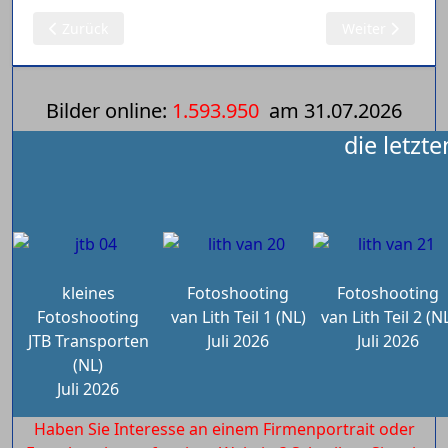
Vorheriger Beitrag: 18.11.2025 Modelle 1:87 Kübler (1)
Nächster Beitra
Zurück
Weiter
Bilder online:
1.593.950
am
31.07.2026
die letzt
kleines
Fotoshooting
Fotoshooting
Fotoshooting
van Lith Teil 1 (NL)
van Lith Teil 2 (N
JTB Transporten
Juli 2026
Juli 2026
(NL)
Juli 2026
Haben Sie Interesse an einem Firmenportrait oder