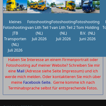
kleines
Fotoshooting
Fotoshooting
Fotoshooting
Fotoshooting
van Lith Teil 1
van Lith Teil 2
Tom Holding
T
JTB
(NL)
(NL)
B.V.
(NL)
Transporten
Juli 2026
Juli 2026
Juni 2026
(NL)
Juli 2026
Haben Sie Interesse an einem Firmenportrait oder
Fotoshooting auf meiner Website? Schreiben Sie mir
eine
Mail
(Adresse siehe Seite Impressum) und ich
werde mich melden. Oder kontaktieren Sie mich über
meine
Facebook-Seite.
Gerne komme ich nach
Terminabsprache selbst für entsprechende Fotos.