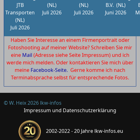
JTB
(NL)
(NL)
B.V.
(NL)
Transporten
Juli 2026
Juli 2026
Juni 2026
M
(NL)
Juli 2026
Haben Sie Interesse an einem Firmenportrait oder
Fotoshooting auf meiner Website? Schreiben Sie mir
eine
Mail
(Adresse siehe Seite Impressum) und ich
werde mich melden. Oder kontaktieren Sie mich über
meine
Facebook-Seite.
Gerne komme ich nach
Terminabsprache selbst für entsprechende Fotos.
© W. Heix 2026 lkw-infos
Impressum und Datenschutzerklärung
2002-2022 - 20 Jahre lkw-infos.eu