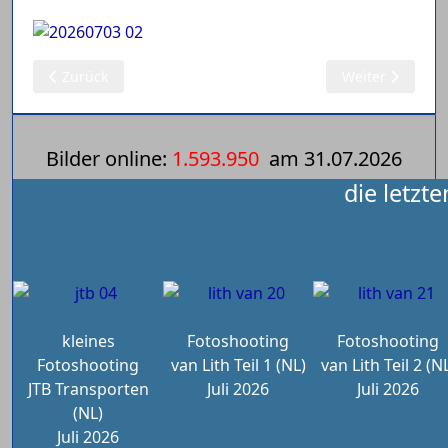
Vorheriger Beitrag: 04.07.2026: Modelle 1:50 (243) Eisinger,
Nächster Beitra
Zurück
Weiter
Bilder online:
1.593.950
am
31.07.2026
die letzt
kleines
Fotoshooting
Fotoshooting
Fotoshooting
van Lith Teil 1 (NL)
van Lith Teil 2 (N
JTB Transporten
Juli 2026
Juli 2026
(NL)
Juli 2026