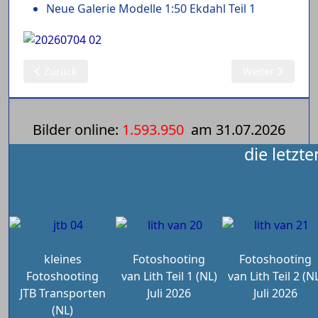
Neue Galerie Modelle 1:50 Ekdahl Teil 1
Vorheriger Beitrag: 05.07.2026: Modelle 1:50 (244) Evers, G
Nächster Beitra
Zurück
Weiter
Bilder online:
1.593.950
am
31.07.2026
die letzt
kleines
Fotoshooting
Fotoshooting
Fotoshooting
van Lith Teil 1 (NL)
van Lith Teil 2 (N
JTB Transporten
Juli 2026
Juli 2026
(NL)