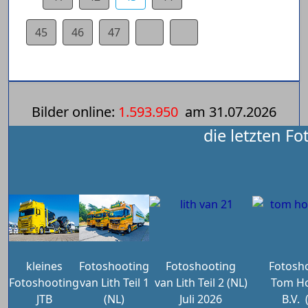
45
46
47
Bilder online:
1.593.950
am
31.07.2026
die letzten Fo
kleines
Fotoshooting
Fotoshooting
Fotosh
Fotoshooting
van Lith Teil 1
van Lith Teil 2 (NL)
Tom Ho
JTB
(NL)
Juli 2026
B.V.