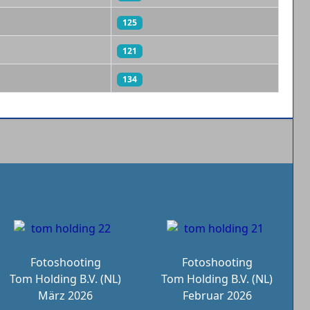
125
121
134
Fotoshooting
Fotoshooting
Tom Holding B.V. (NL)
Tom Holding B.V. (NL)
März 2026
Februar 2026