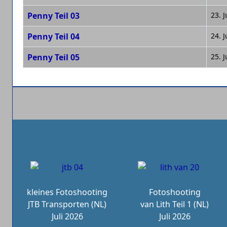
Penny Teil 03
23. 
Penny Teil 04
24. 
Penny Teil 05
25. 
kleines Fotoshooting
Fotoshooting
JTB Transporten (NL)
van Lith Teil 1 (NL)
Juli 2026
Juli 2026