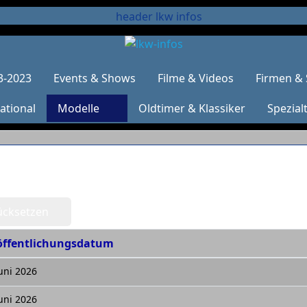
3-2023
Events & Shows
Filme & Videos
Firmen & 
ational
Modelle
Oldtimer & Klassiker
Spezial
ücksetzen
öffentlichungsdatum
Juni 2026
Juni 2026