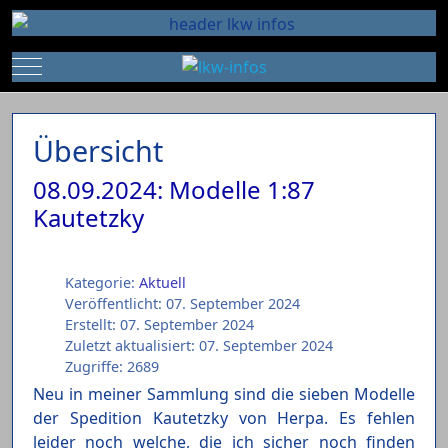
Mobile Menu Toggle
Übersicht
08.09.2024: Modelle 1:87
Kautetzky
Kategorie:
Aktuell
Veröffentlicht: 07. September 2024
Erstellt: 07. September 2024
Zuletzt aktualisiert: 07. September 2024
Zugriffe: 2689
Neu in meiner Sammlung sind die sieben Modelle
der Spedition Kautetzky von Herpa. Es fehlen
leider noch welche, die ich sicher noch finden