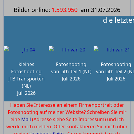
Bilder online:
1.593.950
am
31.07.2026
die letzt
kleines
Fotoshooting
Fotoshooting
Fotoshooting
van Lith Teil 1 (NL)
van Lith Teil 2 (N
JTB Transporten
Juli 2026
Juli 2026
(NL)
Juli 2026
Haben Sie Interesse an einem Firmenportrait oder
Fotoshooting auf meiner Website? Schreiben Sie mir
eine
Mail
(Adresse siehe Seite Impressum) und ich
werde mich melden. Oder kontaktieren Sie mich über
meine
Facebook-Seite.
Gerne komme ich nach