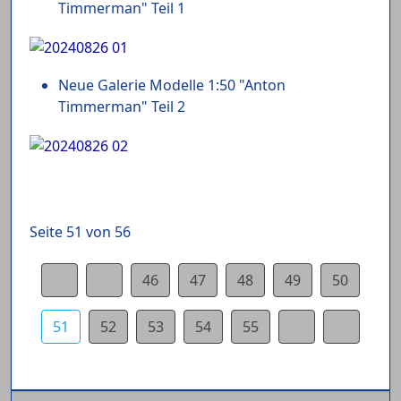
Timmerman" Teil 1
Neue Galerie Modelle 1:50 "Anton
Timmerman" Teil 2
Seite 51 von 56
46
47
48
49
50
51
52
53
54
55