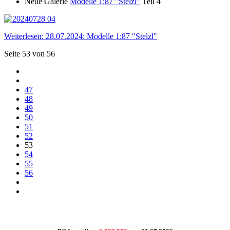
Neue Galerie
Modelle 1:87 "Stelzl"
Teil 4
Weiterlesen: 28.07.2024: Modelle 1:87 "Stelzl"
Seite 53 von 56
47
48
49
50
51
52
53
54
55
56