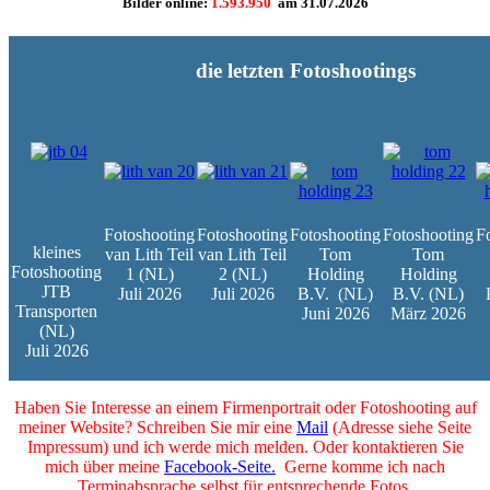
Bilder online:
1.593.950
am
31.07.2026
die letzten Fotoshootings
Fotoshooting
Fotoshooting
Fotoshooting
Fotoshooting
F
kleines
van Lith Teil
van Lith Teil
Tom
Tom
Fotoshooting
1 (NL)
2 (NL)
Holding
Holding
JTB
Juli 2026
Juli 2026
B.V.
(NL)
B.V. (NL)
Transporten
Juni 2026
März 2026
(NL)
Juli 2026
Haben Sie Interesse an einem Firmenportrait oder Fotoshooting auf
meiner Website? Schreiben Sie mir eine
Mail
(Adresse siehe Seite
Impressum) und ich werde mich melden. Oder kontaktieren Sie
mich über meine
Facebook-Seite.
Gerne komme ich nach
Terminabsprache selbst für entsprechende Fotos.